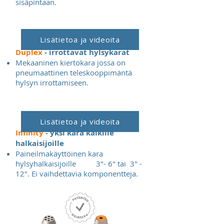
sisäpintaan.
Lisätietoa ja videoita
Duplex
- irrottavat hylsykarat
Mekaaninen kiertokara jossa on
pneumaattinen teleskooppimäntä
hylsyn irrottamiseen.
Lisätietoa ja videoita
Infinity
- yksi kara kaikille
halkaisijoille
Paineilmakäyttöinen kara
hylsyhalkaisijoille 3"- 6" tai 3" -
12". Ei vaihdettavia komponentteja.