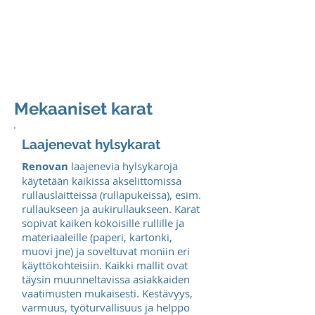
prondea
Mekaaniset karat
Laajenevat hylsykarat
Renovan
laajenevia hylsykaroja
käytetään kaikissa akselittomissa
rullauslaitteissa (rullapukeissa), esim.
rullaukseen ja aukirullaukseen. Karat
sopivat kaiken kokoisille rullille ja
materiaaleille (paperi, kartonki,
muovi jne) ja soveltuvat moniin eri
käyttökohteisiin. Kaikki mallit ovat
täysin muunneltavissa asiakkaiden
vaatimusten mukaisesti. Kestävyys,
varmuus, työturvallisuus ja helppo