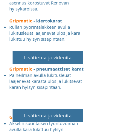
asennus korostuvat Renovan
hylsykaroissa.
Gripmatic
- kiertokarat
Rullan pyörintäliikkeen avulla
lukitusleuat laajenevat ulos ja kara
lukittuu hylsyn sisäpintaan.
Lisätietoa ja videoita
Gripmatic
- pneumaattiset karat
Paineilman avulla lukitusleuat
laajenevat karasta ulos ja lukitsevat
karan hylsyn sisäpintaan.
Lisätietoa ja videoita
Gripmatic
- jousikarat
Akselin suuntaisen työntövoiman
avulla kara lukittuu hylsyn