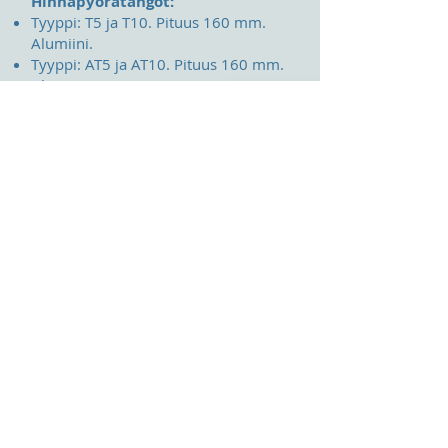
Hihnapyörätangot:
Tyyppi: T5 ja T10. Pituus 160 mm.
Alumiini.
Tyyppi: AT5 ja AT10. Pituus 160 mm.
Alumiini.
Tyyppi: XL ja L. Pituus 160 mm.
Alumiini / teräs
HTD ja STD tangot tarjousten
mukaan.
Kiinnitysleveyt:
alumiiniset kiinnityslevyt avoimille
hammashihnoille
tyyppi: T5, T10, T20, AT5, AT10, AT20
tyyppi: XL, L, H
tyyppi: HTD/RPP/HPPD3M, 5M, 8M,
14M
tyyppi: Eagle 5M, 8M, 10M, 14M.