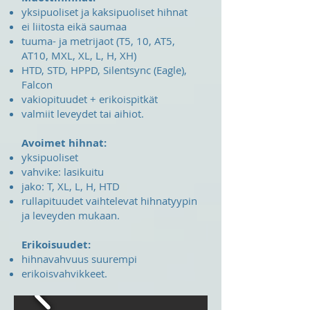
yksipuoliset ja kaksipuoliset hihnat
ei liitosta eikä saumaa
tuuma- ja metrijaot (T5, 10, AT5,
AT10, MXL, XL, L, H, XH)
HTD, STD, HPPD, Silentsync (Eagle),
Falcon
vakiopituudet + erikoispitkät
valmiit leveydet tai aihiot.
Avoimet hihnat:
yksipuoliset
vahvike: lasikuitu
jako: T, XL, L, H, HTD
rullapituudet vaihtelevat hihnatyypin
ja leveyden mukaan.
Erikoisuudet:
hihnavahvuus suurempi
erikoisvahvikkeet.