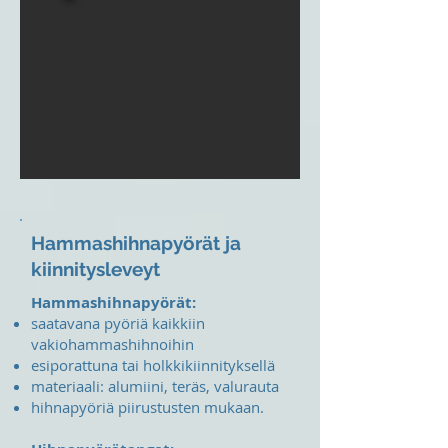
Hammashihnapyörät ja
kiinnitysleveyt
Hammashihnapyörät:
saatavana pyöriä kaikkiin
vakiohammashihnoihin
esiporattuna tai holkkikiinnityksellä
materiaali: alumiini, teräs, valurauta
hihnapyöriä piirustusten mukaan.