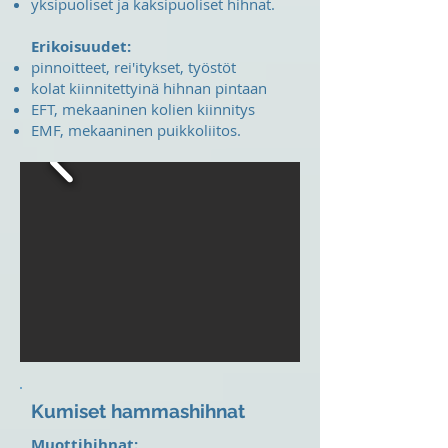
yksipuoliset ja kaksipuoliset hihnat.
Erikoisuudet:
pinnoitteet, rei'itykset, työstöt
kolat kiinnitettyinä hihnan pintaan
EFT, mekaaninen kolien kiinnitys
EMF, mekaaninen puikkoliitos.
Kumiset hammashihnat
Muottihihnat: