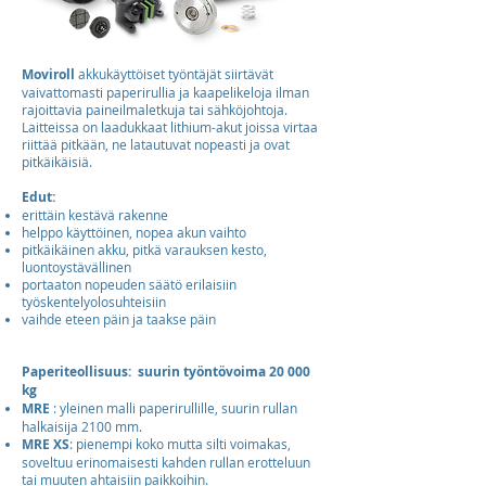
Moviroll
akkukäyttöiset työntäjät siirtävät
vaivattomasti paperirullia ja kaapelikeloja ilman
rajoittavia paineilmaletkuja tai sähköjohtoja.
Laitteissa on laadukkaat lithium-akut joissa virtaa
riittää pitkään, ne latautuvat nopeasti ja ovat
pitkäikäisiä.
Edut:
erittäin kestävä rakenne
helppo käyttöinen, nopea akun vaihto
pitkäikäinen akku, pitkä varauksen kesto,
luontoystävällinen
portaaton nopeuden säätö erilaisiin
työskentelyolosuhteisiin
vaihde eteen päin ja taakse päin
Paperiteollisuus: suurin työntövoima 20 000
kg
MRE
: yleinen malli paperirullille, suurin rullan
halkaisija 2100 mm.
MRE XS
: pienempi koko mutta silti voimakas,
soveltuu erinomaisesti kahden rullan erotteluun
tai muuten ahtaisiin paikkoihin.