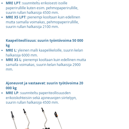
MRE LPT
: suunniteltu erikoisesti isoille
paperirullille kuten esim. pehmopaperirullille,
suurin rullan halkaisija 4500 mm.
MRE XS LPT
: pienempi kooltaan kuin edellinen
mutta samalla voimakas, pehmopaperirullille,
suurin rullan halkaisija 2100 mm.
Kaapeliteollisuus: suurin työntövoima 50 000
kg
MRE L:
yleinen malli kaapelikeloille, suurin kelan
halkaisija 6000 mm.
MRE XS L
: pienempi kooltaan kuin edellinen mutta
samalla voimakas, suurin kelan halkaisija 2900
mm.
Ajoneuvot ja vastaavat: suurin työtövoima 20
000 kg
MRE LP
: suunniteltu paperiteollisuusden
erikoiskohteisiin sekä ajoneuvojen siirtelyyn,
suurin rullan halkaisija 4500 mm.